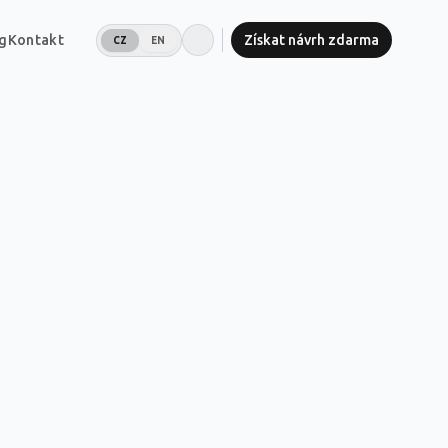
g
Kontakt
Získat návrh zdarma
CZ
EN