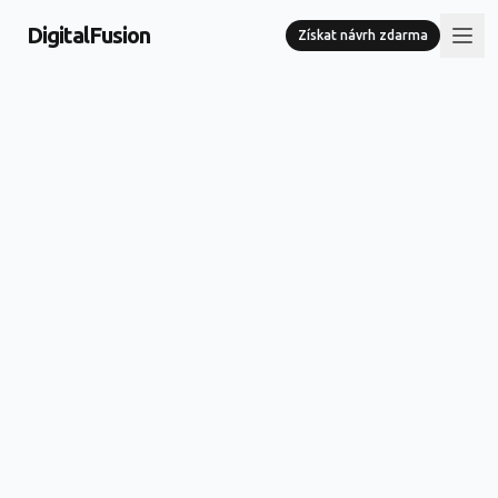
DigitalFusion
Získat návrh zdarma